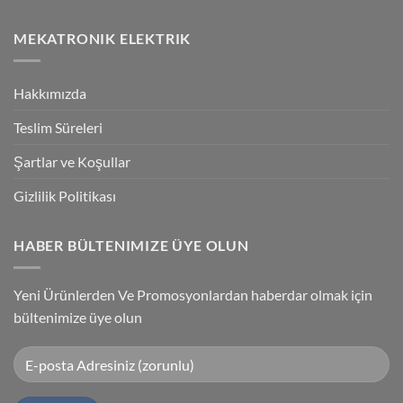
Technology
No
High-
Comments
Speed
on
MEKATRONIK ELEKTRIK
Inspection
G9SP
With
Güvenlik
Accuracy
PLC
Programlama
Kablosu
Hakkımızda
Sürücüsü
Yükleme
Teslim Süreleri
Şartlar ve Koşullar
Gizlilik Politikası
HABER BÜLTENIMIZE ÜYE OLUN
Yeni Ürünlerden Ve Promosyonlardan haberdar olmak için
bültenimize üye olun