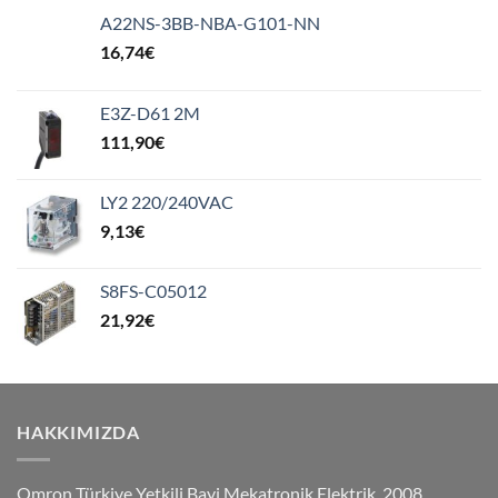
A22NS-3BB-NBA-G101-NN
16,74
€
E3Z-D61 2M
111,90
€
LY2 220/240VAC
9,13
€
S8FS-C05012
21,92
€
HAKKIMIZDA
Omron Türkiye Yetkili Bayi Mekatronik Elektrik, 2008