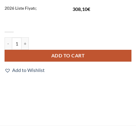
2026 Liste Fiyatı;
308,10
€
E3NX-CA41 2M quantity
ADD TO CART
Add to Wishlist