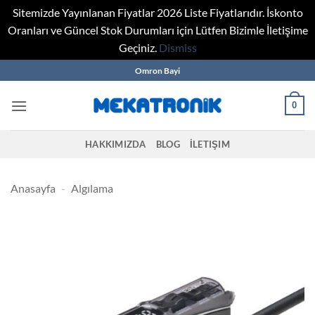
Sitemizde Yayınlanan Fiyatlar 2026 Liste Fiyatlarıdır. İskonto
Oranları ve Güncel Stok Durumları için Lütfen Bizimle İletişime
Geçiniz.
Dismiss
Skip
Omron Bayi
to
content
0
HAKKIMIZDA
BLOG
İLETIŞIM
Anasayfa
-
Algılama