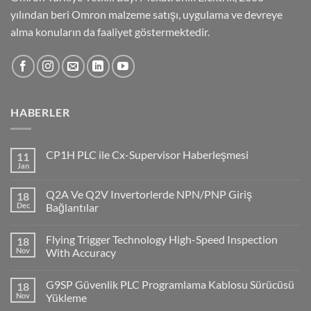
yılından beri Omron malzeme satışı, uygulama ve devreye
alma konuların da faaliyet göstermektedir.
HABERLER
CP1H PLC ile Cx-Supervisor Haberleşmesi
11
Jan
No
Comments
on
Q2A Ve Q2V Invertorlerde NPN/PNP Giriş
18
CP1H
PLC
Dec
Bağlantılar
ile
No
Cx-
Comments
Supervisor
Flying Trigger Technology High-Speed Inspection
18
on
Haberleşmesi
Q2A
Nov
With Accuracy
Ve
Q2V
No
Invertorlerde
Comments
G9SP Güvenlik PLC Programlama Kablosu Sürücüsü
18
NPN/PNP
on
Giriş
Flying
Nov
Yükleme
Bağlantılar
Trigger