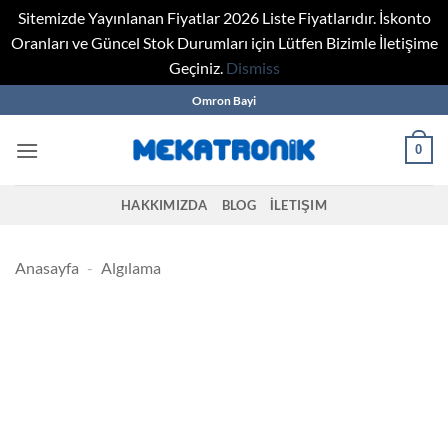
Sitemizde Yayınlanan Fiyatlar 2026 Liste Fiyatlarıdır. İskonto
Oranları ve Güncel Stok Durumları için Lütfen Bizimle İletişime
Geçiniz.
Dismiss
Skip
Omron Bayi
to
content
0
HAKKIMIZDA
BLOG
İLETIŞIM
Anasayfa
-
Algılama