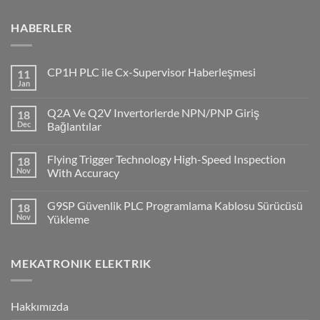
HABERLER
CP1H PLC ile Cx-Supervisor Haberleşmesi
11
Jan
No
Comments
on
Q2A Ve Q2V Invertorlerde NPN/PNP Giriş
18
CP1H
PLC
Dec
Bağlantılar
ile
No
Cx-
Comments
Supervisor
Flying Trigger Technology High-Speed Inspection
18
on
Haberleşmesi
Q2A
Nov
With Accuracy
Ve
Q2V
No
Invertorlerde
Comments
G9SP Güvenlik PLC Programlama Kablosu Sürücüsü
18
NPN/PNP
on
Giriş
Flying
Nov
Yükleme
Bağlantılar
Trigger
Technology
No
High-
Comments
Speed
on
MEKATRONIK ELEKTRIK
Inspection
G9SP
With
Güvenlik
Accuracy
PLC
Programlama
Kablosu
Hakkımızda
Sürücüsü
Yükleme