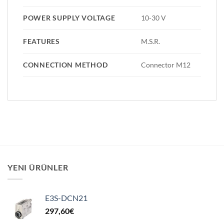
POWER SUPPLY VOLTAGE
10-30 V
FEATURES
M.S.R.
CONNECTION METHOD
Connector M12
YENI ÜRÜNLER
E3S-DCN21
297,60
€