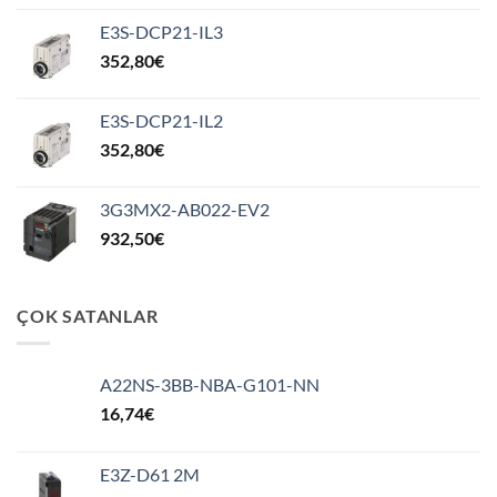
E3S-DCP21-IL3
352,80
€
E3S-DCP21-IL2
352,80
€
3G3MX2-AB022-EV2
932,50
€
ÇOK SATANLAR
A22NS-3BB-NBA-G101-NN
16,74
€
E3Z-D61 2M