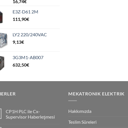
16,74
€
E3Z-D61 2M
111,90
€
LY2 220/240VAC
9,13
€
3G3M1-AB007
632,50
€
BERLER
MEKATRONIK ELEKTRIK
Hakkımızda
CP1H PLC ile Cx-
Supervisor Haberleşmesi
Teslim Süreleri
No
Comments