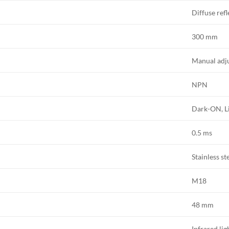
Diffuse refl
300 mm
Manual adj
NPN
Dark-ON, L
0.5 ms
Stainless st
M18
48 mm
Infrared lig