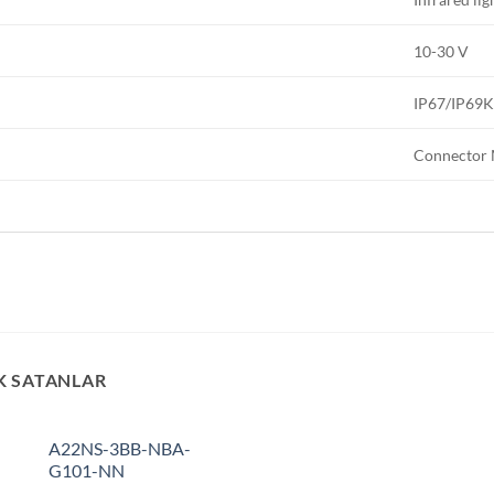
10-30 V
IP67/IP69
Connector
K SATANLAR
A22NS-3BB-NBA-
G101-NN