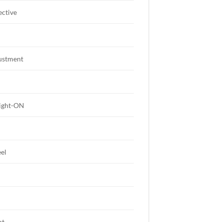
ective
ustment
ight-ON
eel
ht