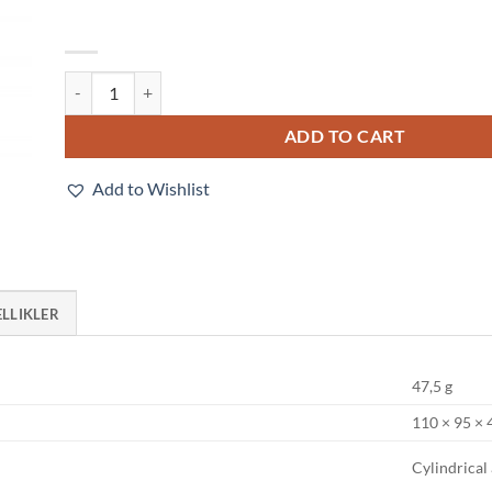
E3FC-DN25 quantity
ADD TO CART
Add to Wishlist
ELLIKLER
47,5 g
110 × 95 ×
Cylindrical 