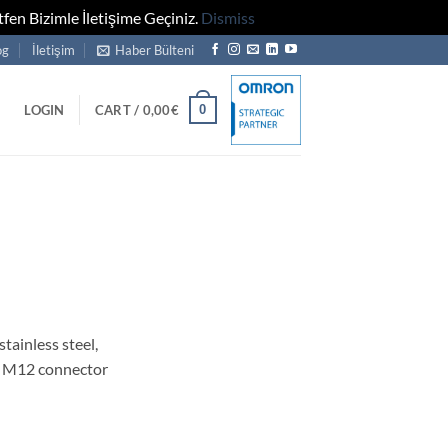
fen Bizimle İletişime Geçiniz.
Dismiss
og
İletişim
Haber Bülteni
0
LOGIN
CART /
0,00
€
tainless steel,
, M12 connector