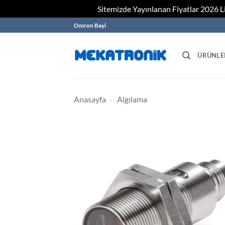
Sitemizde Yayınlanan Fiyatlar 2026 Lis
Skip
Omron Bayi
to
content
ÜRÜNLE
Anasayfa
-
Algılama