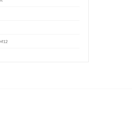
K
 M12