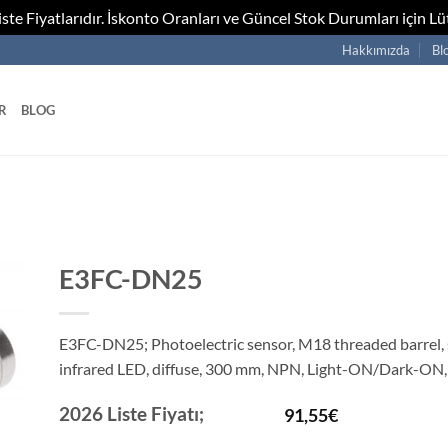
te Fiyatlarıdır. İskonto Oranları ve Güncel Stok Durumları için Lüt
Hakkımızda
Bl
R
BLOG
E3FC-DN25
E3FC-DN25; Photoelectric sensor, M18 threaded barrel, s
infrared LED, diffuse, 300 mm, NPN, Light-ON/Dark-ON
2026 Liste Fiyatı;
91,55
€