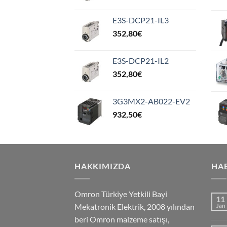
E3S-DCP21-IL3
352,80
€
E3S-DCP21-IL2
352,80
€
3G3MX2-AB022-EV2
932,50
€
HAKKIMIZDA
HA
Omron Türkiye Yetkili Bayi
11
Mekatronik Elektrik, 2008 yılından
Jan
beri Omron malzeme satışı,