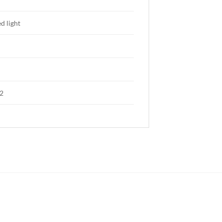
ed light
2