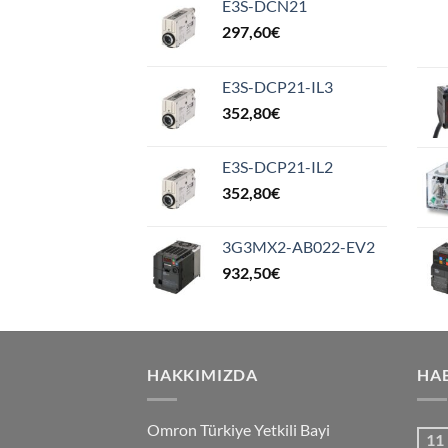
E3S-DCN21
297,60
€
E3S-DCP21-IL3
352,80
€
E3S-DCP21-IL2
352,80
€
3G3MX2-AB022-EV2
932,50
€
HAKKIMIZDA
HA
Omron Türkiye Yetkili Bayi
11