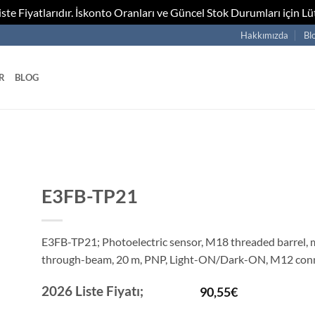
te Fiyatlarıdır. İskonto Oranları ve Güncel Stok Durumları için Lüt
Hakkımızda
Bl
R
BLOG
E3FB-TP21
E3FB-TP21; Photoelectric sensor, M18 threaded barrel, m
through-beam, 20 m, PNP, Light-ON/Dark-ON, M12 con
2026 Liste Fiyatı;
90,55
€