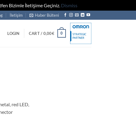
fen Bizimle İletişime Geçiniz.
Dismiss
og
İletişim
Haber Bülteni
0
LOGIN
CART /
0,00
€
etal, red LED,
nector