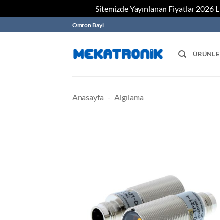
Sitemizde Yayınlanan Fiyatlar 2026 Lis
Skip
Omron Bayi
to
content
ÜRÜNLE
Anasayfa
-
Algılama