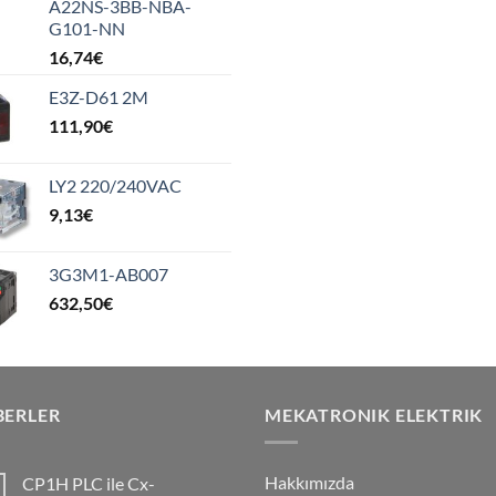
A22NS-3BB-NBA-
G101-NN
16,74
€
E3Z-D61 2M
111,90
€
LY2 220/240VAC
9,13
€
3G3M1-AB007
632,50
€
BERLER
MEKATRONIK ELEKTRIK
Hakkımızda
CP1H PLC ile Cx-