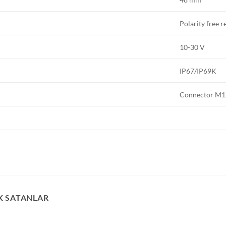
Polarity free r
10-30 V
IP67/IP69K
Connector M1
K SATANLAR