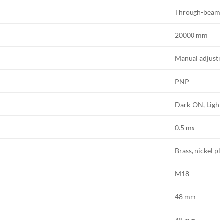
Through-bea
20000 mm
Manual adjust
PNP
Dark-ON, Lig
0.5 ms
Brass, nickel p
M18
48 mm
48 mm