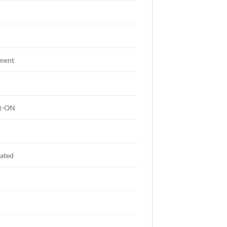
m
ment
ht-ON
lated