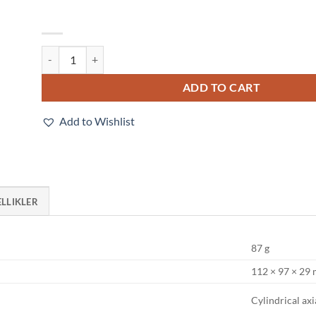
E3FB-TP21 quantity
ADD TO CART
Add to Wishlist
ELLIKLER
87 g
112 × 97 × 29
Cylindrical axi