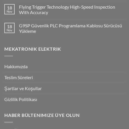
Comments
Supervisor
Flying Trigger Technology High-Speed Inspection
18
on
Haberleşmesi
Q2A
Nov
With Accuracy
Ve
Q2V
No
Invertorlerde
Comments
G9SP Güvenlik PLC Programlama Kablosu Sürücüsü
18
NPN/PNP
on
Giriş
Flying
Nov
Yükleme
Bağlantılar
Trigger
Technology
No
High-
Comments
Speed
on
MEKATRONIK ELEKTRIK
Inspection
G9SP
With
Güvenlik
Accuracy
PLC
Programlama
Kablosu
Hakkımızda
Sürücüsü
Yükleme
Teslim Süreleri
Şartlar ve Koşullar
Gizlilik Politikası
HABER BÜLTENIMIZE ÜYE OLUN