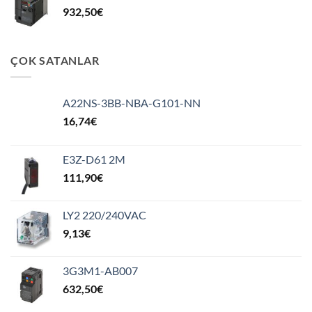
932,50
€
ÇOK SATANLAR
A22NS-3BB-NBA-G101-NN
16,74
€
E3Z-D61 2M
111,90
€
LY2 220/240VAC
9,13
€
3G3M1-AB007
632,50
€