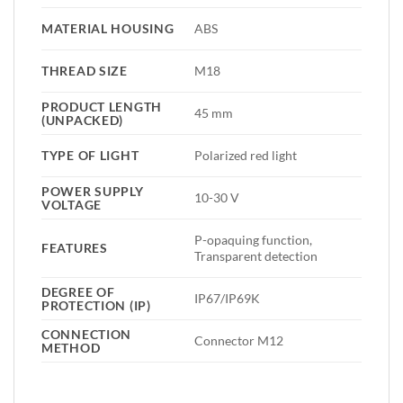
MATERIAL HOUSING
ABS
THREAD SIZE
M18
PRODUCT LENGTH
45 mm
(UNPACKED)
TYPE OF LIGHT
Polarized red light
POWER SUPPLY
10-30 V
VOLTAGE
P-opaquing function,
FEATURES
Transparent detection
DEGREE OF
IP67/IP69K
PROTECTION (IP)
CONNECTION
Connector M12
METHOD