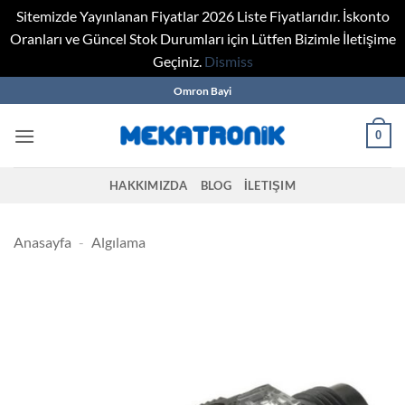
Sitemizde Yayınlanan Fiyatlar 2026 Liste Fiyatlarıdır. İskonto
Oranları ve Güncel Stok Durumları için Lütfen Bizimle İletişime
Geçiniz.
Dismiss
Skip
Omron Bayi
to
content
0
HAKKIMIZDA
BLOG
İLETIŞIM
Anasayfa
-
Algılama