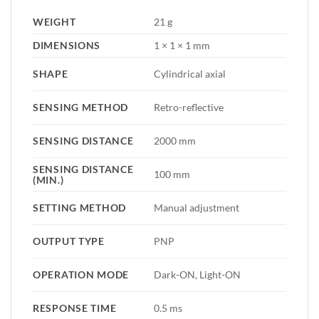
WEIGHT
21 g
DIMENSIONS
1 × 1 × 1 mm
SHAPE
Cylindrical axial
SENSING METHOD
Retro-reflective
SENSING DISTANCE
2000 mm
SENSING DISTANCE
100 mm
(MIN.)
SETTING METHOD
Manual adjustment
OUTPUT TYPE
PNP
OPERATION MODE
Dark-ON, Light-ON
RESPONSE TIME
0.5 ms