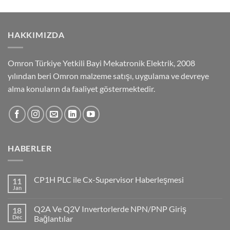
HAKKIMIZDA
Omron Türkiye Yetkili Bayi Mekatronik Elektrik, 2008
yılından beri Omron malzeme satışı, uygulama ve devreye
alma konuların da faaliyet göstermektedir.
HABERLER
CP1H PLC ile Cx-Supervisor Haberleşmesi
11
Jan
No
Comments
on
Q2A Ve Q2V Invertorlerde NPN/PNP Giriş
18
CP1H
PLC
Dec
Bağlantılar
ile
No
Cx-