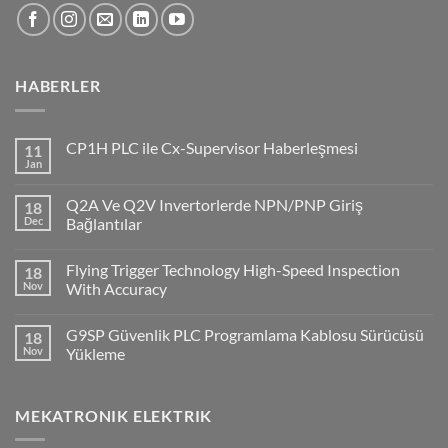
HABERLER
CP1H PLC ile Cx-Supervisor Haberleşmesi
11
Jan
No
Comments
on
Q2A Ve Q2V Invertorlerde NPN/PNP Giriş
18
CP1H
PLC
Dec
Bağlantılar
ile
No
Cx-
Comments
Supervisor
Flying Trigger Technology High-Speed Inspection
18
on
Haberleşmesi
Q2A
Nov
With Accuracy
Ve
Q2V
No
Invertorlerde
Comments
G9SP Güvenlik PLC Programlama Kablosu Sürücüsü
18
NPN/PNP
on
Giriş
Flying
Nov
Yükleme
Bağlantılar
Trigger
Technology
No
High-
Comments
Speed
on
MEKATRONIK ELEKTRIK
Inspection
G9SP
With
Güvenlik
Accuracy
PLC