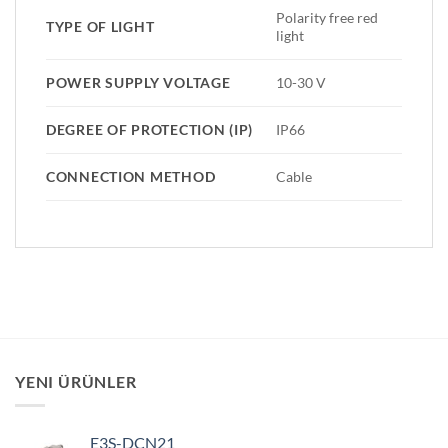
Polarity free red
TYPE OF LIGHT
light
POWER SUPPLY VOLTAGE
10-30 V
DEGREE OF PROTECTION (IP)
IP66
CONNECTION METHOD
Cable
YENI ÜRÜNLER
E3S-DCN21