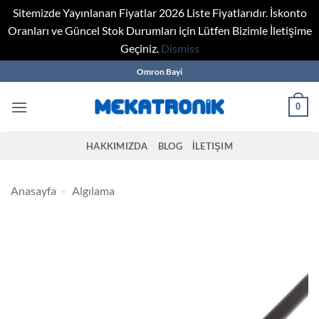
Sitemizde Yayınlanan Fiyatlar 2026 Liste Fiyatlarıdır. İskonto
Oranları ve Güncel Stok Durumları için Lütfen Bizimle İletişime
Geçiniz.
Dismiss
Skip
Omron Bayi
to
content
0
HAKKIMIZDA
BLOG
İLETIŞIM
Anasayfa
-
Algılama