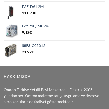
E3Z-D61 2M
111,90
€
LY2 220/240VAC
9,13
€
S8FS-C05012
21,92
€
HAKKIMIZDA
Omron Türkiye Yetkili Bayi Mekatronik Elektrik, 2008
yılından beri Omron malzeme satışı, uygulama ve devreye
alma konuların da faaliyet göstermektedir.