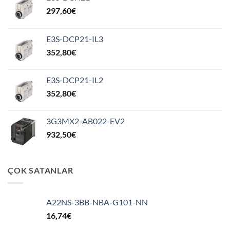
297,60
€
E3S-DCP21-IL3
352,80
€
E3S-DCP21-IL2
352,80
€
3G3MX2-AB022-EV2
932,50
€
ÇOK SATANLAR
A22NS-3BB-NBA-G101-NN
16,74
€