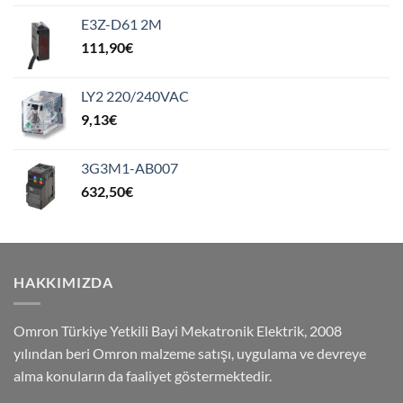
E3Z-D61 2M
111,90
€
LY2 220/240VAC
9,13
€
3G3M1-AB007
632,50
€
HAKKIMIZDA
Omron Türkiye Yetkili Bayi Mekatronik Elektrik, 2008
yılından beri Omron malzeme satışı, uygulama ve devreye
alma konuların da faaliyet göstermektedir.