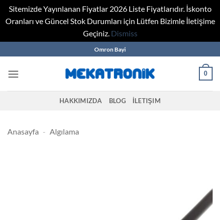
Sitemizde Yayınlanan Fiyatlar 2026 Liste Fiyatlarıdır. İskonto
Oranları ve Güncel Stok Durumları için Lütfen Bizimle İletişime
Geçiniz.
Dismiss
Skip
Omron Bayi
to
content
0
HAKKIMIZDA
BLOG
İLETIŞIM
Anasayfa
-
Algılama