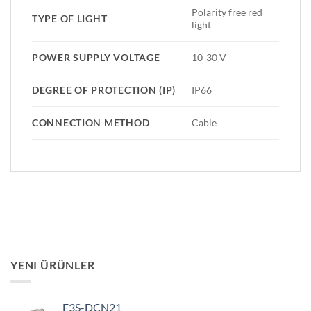
Polarity free red
TYPE OF LIGHT
light
POWER SUPPLY VOLTAGE
10-30 V
DEGREE OF PROTECTION (IP)
IP66
CONNECTION METHOD
Cable
YENI ÜRÜNLER
E3S-DCN21