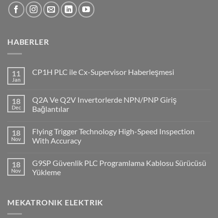
HABERLER
CP1H PLC ile Cx-Supervisor Haberleşmesi
11
Jan
No
Comments
on
Q2A Ve Q2V Invertorlerde NPN/PNP Giriş
18
CP1H
PLC
Dec
Bağlantılar
ile
No
Cx-
Comments
Supervisor
Flying Trigger Technology High-Speed Inspection
18
on
Haberleşmesi
Q2A
Nov
With Accuracy
Ve
Q2V
No
Invertorlerde
Comments
G9SP Güvenlik PLC Programlama Kablosu Sürücüsü
18
NPN/PNP
on
Giriş
Flying
Nov
Yükleme
Bağlantılar
Trigger
Technology
No
High-
Comments
Speed
on
MEKATRONIK ELEKTRIK
Inspection
G9SP
With
Güvenlik
Accuracy
PLC