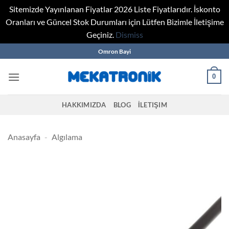
Sitemizde Yayınlanan Fiyatlar 2026 Liste Fiyatlarıdır. İskonto
Oranları ve Güncel Stok Durumları için Lütfen Bizimle İletişime
Geçiniz.
Dismiss
Skip
Omron Bayi
to
content
0
HAKKIMIZDA
BLOG
İLETIŞIM
Anasayfa
-
Algılama