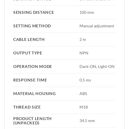
SENSING DISTANCE
100 mm
SETTING METHOD
Manual adjustment
CABLE LENGTH
2 m
OUTPUT TYPE
NPN
OPERATION MODE
Dark-ON, Light-ON
RESPONSE TIME
0.5 ms
MATERIAL HOUSING
ABS
THREAD SIZE
M18
PRODUCT LENGTH
34.5 mm
(UNPACKED)