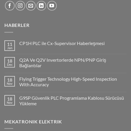
HABERLER
CP1H PLC ile Cx-Supervisor Haberleşmesi
11
Jan
No
Comments
on
Q2A Ve Q2V Invertorlerde NPN/PNP Giriş
18
CP1H
PLC
Dec
Bağlantılar
ile
No
Cx-
Comments
Supervisor
Flying Trigger Technology High-Speed Inspection
18
on
Haberleşmesi
Q2A
Nov
With Accuracy
Ve
Q2V
No
Invertorlerde
Comments
G9SP Güvenlik PLC Programlama Kablosu Sürücüsü
18
NPN/PNP
on
Giriş
Flying
Nov
Yükleme
Bağlantılar
Trigger
Technology
No
High-
Comments
Speed
on
MEKATRONIK ELEKTRIK
Inspection
G9SP
With
Güvenlik
Accuracy
PLC