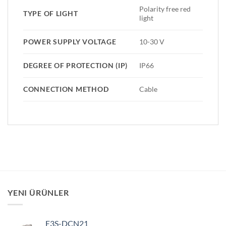
Polarity free red
TYPE OF LIGHT
light
POWER SUPPLY VOLTAGE
10-30 V
DEGREE OF PROTECTION (IP)
IP66
CONNECTION METHOD
Cable
YENI ÜRÜNLER
E3S-DCN21