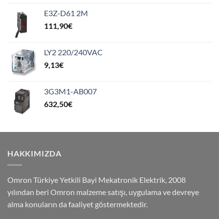
E3Z-D61 2M
111,90
€
LY2 220/240VAC
9,13
€
3G3M1-AB007
632,50
€
HAKKIMIZDA
Omron Türkiye Yetkili Bayi Mekatronik Elektrik, 2008
yılından beri Omron malzeme satışı, uygulama ve devreye
alma konuların da faaliyet göstermektedir.