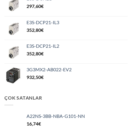
297,60
€
E3S-DCP21-IL3
352,80
€
E3S-DCP21-IL2
352,80
€
3G3MX2-AB022-EV2
932,50
€
ÇOK SATANLAR
A22NS-3BB-NBA-G101-NN
16,74
€