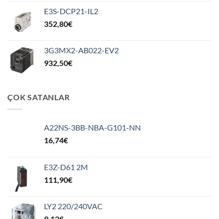
E3S-DCP21-IL2
352,80
€
3G3MX2-AB022-EV2
932,50
€
ÇOK SATANLAR
A22NS-3BB-NBA-G101-NN
16,74
€
E3Z-D61 2M
111,90
€
LY2 220/240VAC
9,13
€