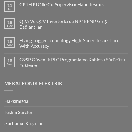
CP1H PLC ile Cx-Supervisor Haberleşmesi
11
Jan
No
Comments
on
Q2A Ve Q2V Invertorlerde NPN/PNP Giriş
18
CP1H
PLC
Dec
Bağlantılar
ile
No
Cx-
Comments
Supervisor
Flying Trigger Technology High-Speed Inspection
18
on
Haberleşmesi
Q2A
Nov
With Accuracy
Ve
Q2V
No
Invertorlerde
Comments
G9SP Güvenlik PLC Programlama Kablosu Sürücüsü
18
NPN/PNP
on
Giriş
Flying
Nov
Yükleme
Bağlantılar
Trigger
Technology
No
High-
Comments
Speed
on
MEKATRONIK ELEKTRIK
Inspection
G9SP
With
Güvenlik
Accuracy
PLC
Programlama
Kablosu
Hakkımızda
Sürücüsü
Yükleme
Teslim Süreleri
Şartlar ve Koşullar