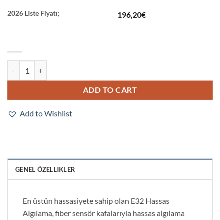
2026 Liste Fiyatı;
196,20
€
E32-L16-N 2M quantity
ADD TO CART
Add to Wishlist
GENEL ÖZELLIKLER
En üstün hassasiyete sahip olan E32 Hassas
Algılama, fiber sensör kafalarıyla hassas algılama