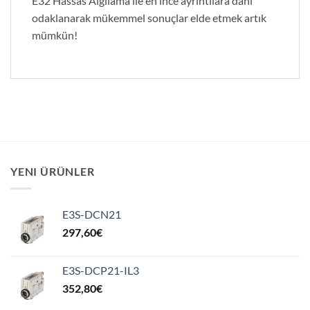
E32 Hassas Algılama ile en ince ayrıntılara dahi
odaklanarak mükemmel sonuçlar elde etmek artık
mümkün!
YENI ÜRÜNLER
E3S-DCN21
297,60
€
E3S-DCP21-IL3
352,80
€