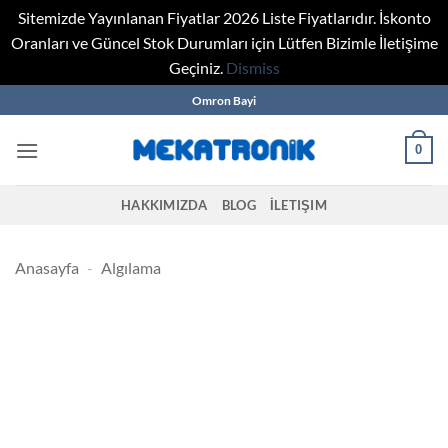
Sitemizde Yayınlanan Fiyatlar 2026 Liste Fiyatlarıdır. İskonto
Oranları ve Güncel Stok Durumları için Lütfen Bizimle İletişime
Geçiniz.
Dismiss
Skip
Omron Bayi
to
content
0
HAKKIMIZDA
BLOG
İLETIŞIM
Anasayfa
-
Algılama