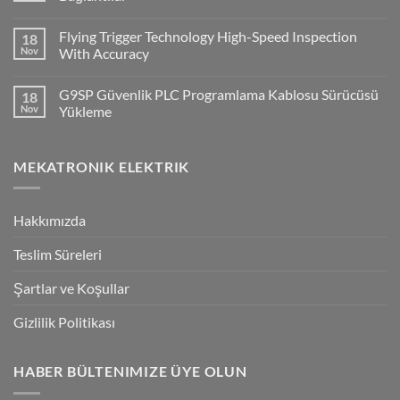
ile
No
Cx-
Comments
Supervisor
Flying Trigger Technology High-Speed Inspection
18
on
Haberleşmesi
Q2A
Nov
With Accuracy
Ve
Q2V
No
Invertorlerde
Comments
G9SP Güvenlik PLC Programlama Kablosu Sürücüsü
18
NPN/PNP
on
Giriş
Flying
Nov
Yükleme
Bağlantılar
Trigger
Technology
No
High-
Comments
Speed
on
MEKATRONIK ELEKTRIK
Inspection
G9SP
With
Güvenlik
Accuracy
PLC
Programlama
Kablosu
Hakkımızda
Sürücüsü
Yükleme
Teslim Süreleri
Şartlar ve Koşullar
Gizlilik Politikası
HABER BÜLTENIMIZE ÜYE OLUN