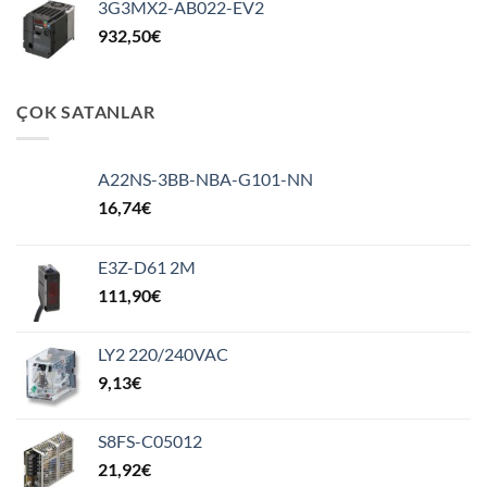
3G3MX2-AB022-EV2
932,50
€
ÇOK SATANLAR
A22NS-3BB-NBA-G101-NN
16,74
€
E3Z-D61 2M
111,90
€
LY2 220/240VAC
9,13
€
S8FS-C05012
21,92
€