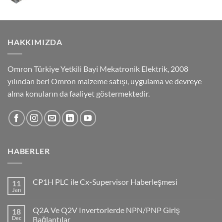
HAKKIMIZDA
Omron Türkiye Yetkili Bayi Mekatronik Elektrik, 2008
yılından beri Omron malzeme satışı, uygulama ve devreye
alma konuların da faaliyet göstermektedir.
HABERLER
CP1H PLC ile Cx-Supervisor Haberleşmesi
11
Jan
No
Comments
on
Q2A Ve Q2V Invertorlerde NPN/PNP Giriş
18
CP1H
PLC
Dec
Bağlantılar