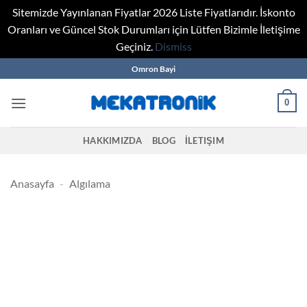
Sitemizde Yayınlanan Fiyatlar 2026 Liste Fiyatlarıdır. İskonto
Oranları ve Güncel Stok Durumları için Lütfen Bizimle İletişime
Geçiniz.
Dismiss
Skip
Omron Bayi
to
content
0
HAKKIMIZDA
BLOG
İLETIŞIM
Anasayfa
-
Algılama