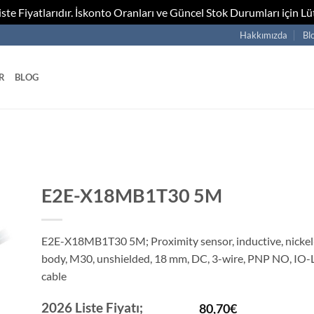
te Fiyatlarıdır. İskonto Oranları ve Güncel Stok Durumları için Lüt
Hakkımızda
Bl
R
BLOG
E2E-X18MB1T30 5M
E2E-X18MB1T30 5M; Proximity sensor, inductive, nickel-
body, M30, unshielded, 18 mm, DC, 3-wire, PNP NO, IO
cable
2026 Liste Fiyatı;
80,70
€