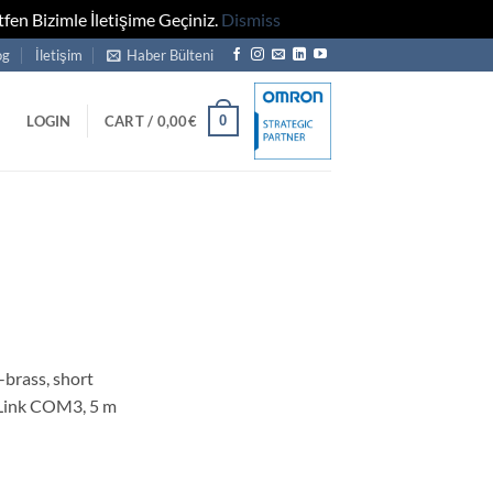
fen Bizimle İletişime Geçiniz.
Dismiss
og
İletişim
Haber Bülteni
0
LOGIN
CART /
0,00
€
brass, short
-Link COM3, 5 m