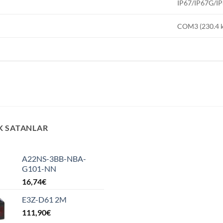
IP67/IP67G/I
COM3 (230.4 k
K SATANLAR
A22NS-3BB-NBA-
G101-NN
16,74
€
E3Z-D61 2M
111,90
€