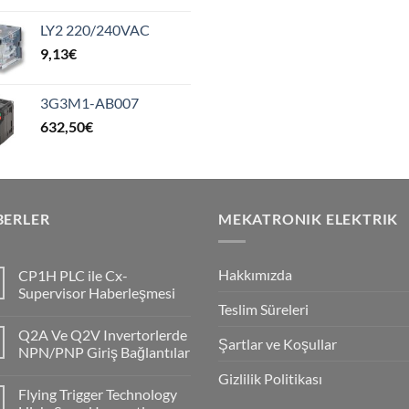
LY2 220/240VAC
9,13
€
3G3M1-AB007
632,50
€
BERLER
MEKATRONIK ELEKTRIK
Hakkımızda
CP1H PLC ile Cx-
Supervisor Haberleşmesi
Teslim Süreleri
No
Comments
Q2A Ve Q2V Invertorlerde
on
Şartlar ve Koşullar
CP1H
NPN/PNP Giriş Bağlantılar
PLC
ile
No
Gizlilik Politikası
Cx-
Comments
Flying Trigger Technology
Supervisor
on
Haberleşmesi
Q2A