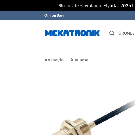
Sitemizde Yayınlanan Fiyatlar 2026 Lis
Skip
Omron Bayi
to
content
ÜRÜNLE
Anasayfa
-
Algılama