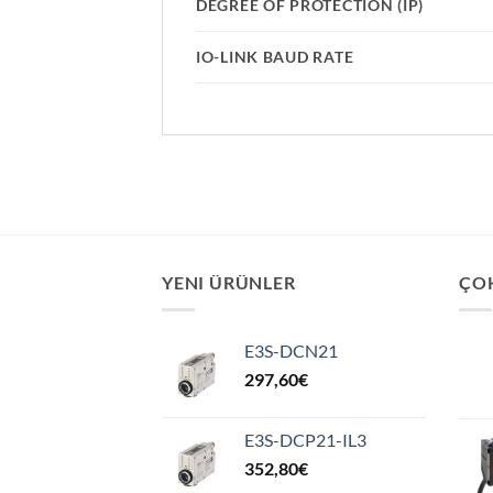
DEGREE OF PROTECTION (IP)
IO-LINK BAUD RATE
YENI ÜRÜNLER
ÇO
E3S-DCN21
297,60
€
E3S-DCP21-IL3
352,80
€