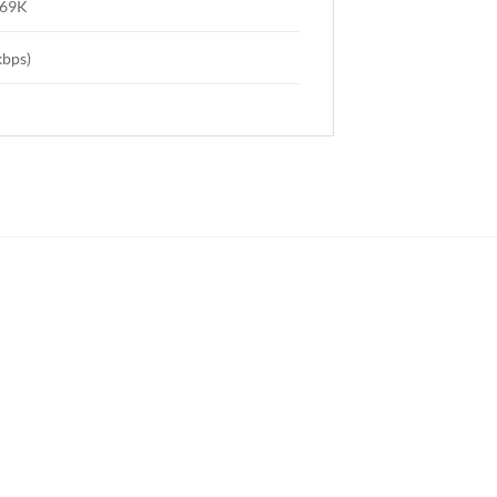
P69K
bps)