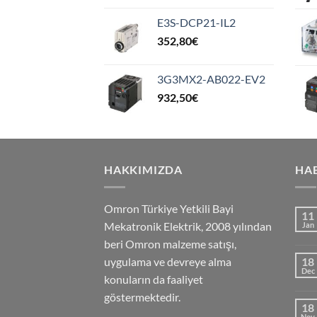
E3S-DCP21-IL2
352,80
€
3G3MX2-AB022-EV2
932,50
€
HAKKIMIZDA
HA
Omron Türkiye Yetkili Bayi
11
Mekatronik Elektrik, 2008 yılından
Jan
beri Omron malzeme satışı,
uygulama ve devreye alma
18
Dec
konuların da faaliyet
göstermektedir.
18
Nov