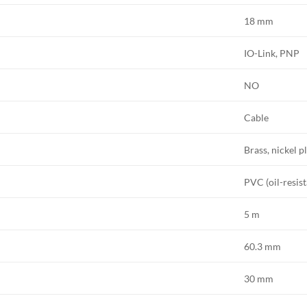
18 mm
IO-Link, PNP
NO
Cable
Brass, nickel p
PVC (oil-resist
5 m
60.3 mm
30 mm