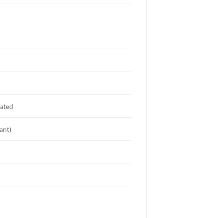
lated
ant)