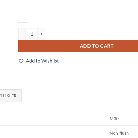
E2E-X18MB1T30 5M quantity
ADD TO CART
Add to Wishlist
ELLIKLER
M30
Non-flush