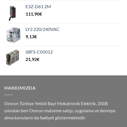
E3Z-D61 2M
111,90
€
LY2 220/240VAC
9,13
€
S8FS-C05012
21,92
€
HAKKIMIZDA
Omron Türkiye Yetkili Bayi Mekatronik Elektrik, 2008
yılından beri Omron malzeme satışı, uygulama ve devreye
alma konuların da faaliyet göstermektedir.