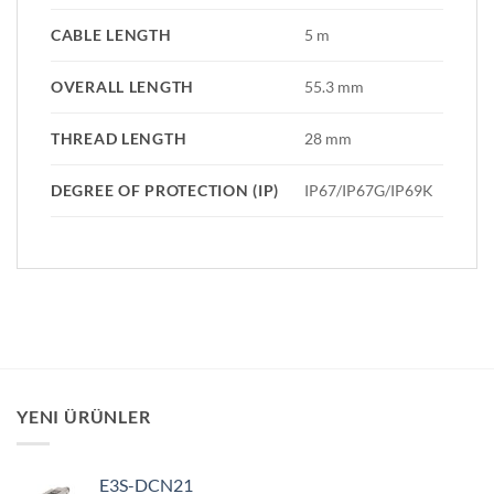
CABLE LENGTH
5 m
OVERALL LENGTH
55.3 mm
THREAD LENGTH
28 mm
DEGREE OF PROTECTION (IP)
IP67/IP67G/IP69K
YENI ÜRÜNLER
E3S-DCN21