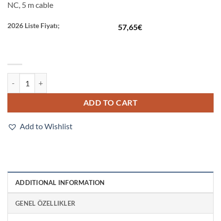
NC, 5 m cable
2026 Liste Fiyatı;
57,65
€
E2E-X16MC218 5M quantity
ADD TO CART
Add to Wishlist
ADDITIONAL INFORMATION
GENEL ÖZELLIKLER