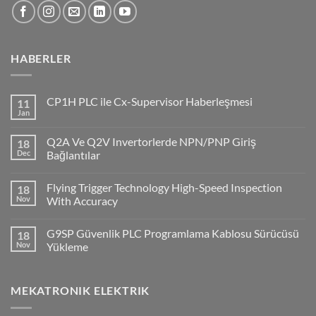
HABERLER
CP1H PLC ile Cx-Supervisor Haberleşmesi
11
Jan
No
Comments
on
Q2A Ve Q2V Invertorlerde NPN/PNP Giriş
18
CP1H
PLC
Dec
Bağlantılar
ile
No
Cx-
Comments
Supervisor
Flying Trigger Technology High-Speed Inspection
18
on
Haberleşmesi
Q2A
Nov
With Accuracy
Ve
Q2V
No
Invertorlerde
Comments
G9SP Güvenlik PLC Programlama Kablosu Sürücüsü
18
NPN/PNP
on
Giriş
Flying
Nov
Yükleme
Bağlantılar
Trigger
Technology
No
High-
Comments
Speed
on
MEKATRONIK ELEKTRIK
Inspection
G9SP
With
Güvenlik
Accuracy
PLC
Programlama