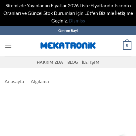
Sitemizde Yayınlanan Fiyatlar 2026 Liste Fiyatlarıdır. İskonto
Oranları ve Güncel Stok Durumları için Lütfen Bizimle İletişime
Geçiniz.
Dismiss
Skip
Omron Bayi
to
content
0
HAKKIMIZDA
BLOG
İLETIŞIM
Anasayfa
-
Algılama