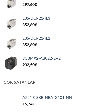
297,60
€
E3S-DCP21-IL3
352,80
€
E3S-DCP21-IL2
352,80
€
3G3MX2-AB022-EV2
932,50
€
ÇOK SATANLAR
A22NS-3BB-NBA-G101-NN
16,74
€