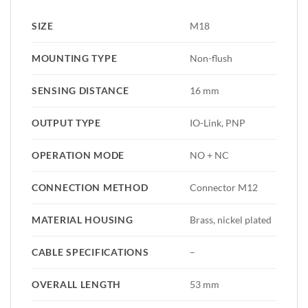
SIZE
M18
MOUNTING TYPE
Non-flush
SENSING DISTANCE
16 mm
OUTPUT TYPE
IO-Link, PNP
OPERATION MODE
NO + NC
CONNECTION METHOD
Connector M12
MATERIAL HOUSING
Brass, nickel plated
CABLE SPECIFICATIONS
–
OVERALL LENGTH
53 mm