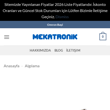
Sitemizde Yayınlanan Fiyatlar 2026 Liste Fiyatlarıdır. İskonto
Oranları ve Güncel Stok Durumları için Lütfen Bizimle İletişime
Geçiniz.
Dismiss
Skip
Omron Bayi
to
content
0
HAKKIMIZDA
BLOG
İLETIŞIM
Anasayfa
-
Algılama