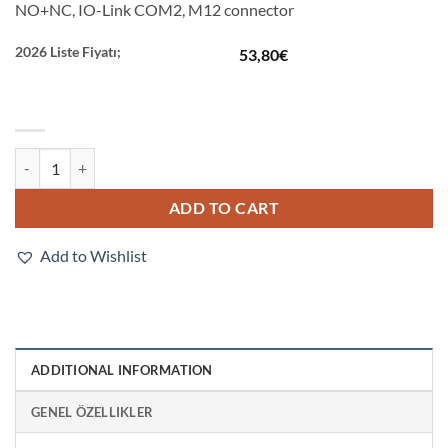
NO+NC, IO-Link COM2, M12 connector
2026 Liste Fiyatı;
53,80
€
E2E-X16MB3D18-M1 quantity
ADD TO CART
Add to Wishlist
ADDITIONAL INFORMATION
GENEL ÖZELLIKLER