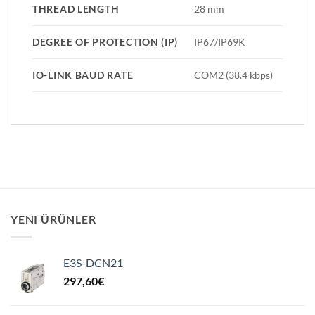
THREAD LENGTH
28 mm
DEGREE OF PROTECTION (IP)
IP67/IP69K
IO-LINK BAUD RATE
COM2 (38.4 kbps)
YENI ÜRÜNLER
E3S-DCN21
297,60
€