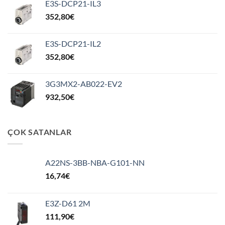
E3S-DCP21-IL3
352,80
€
E3S-DCP21-IL2
352,80
€
3G3MX2-AB022-EV2
932,50
€
ÇOK SATANLAR
A22NS-3BB-NBA-G101-NN
16,74
€
E3Z-D61 2M
111,90
€