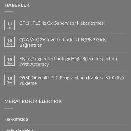
HABERLER
CP1H PLC ile Cx-Supervisor Haberleşmesi
11
Jan
No
Comments
on
Q2A Ve Q2V Invertorlerde NPN/PNP Giriş
18
CP1H
PLC
Dec
Bağlantılar
ile
No
Cx-
Comments
Supervisor
Flying Trigger Technology High-Speed Inspection
18
on
Haberleşmesi
Q2A
Nov
With Accuracy
Ve
Q2V
No
Invertorlerde
Comments
G9SP Güvenlik PLC Programlama Kablosu Sürücüsü
18
NPN/PNP
on
Giriş
Flying
Nov
Yükleme
Bağlantılar
Trigger
Technology
No
High-
Comments
Speed
on
MEKATRONIK ELEKTRIK
Inspection
G9SP
With
Güvenlik
Accuracy
PLC
Programlama
Kablosu
Hakkımızda
Sürücüsü
Yükleme
Teslim Süreleri