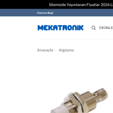
Sitemizde Yayınlanan Fiyatlar 2026 Lis
Skip
Omron Bayi
to
content
ÜRÜNLE
Anasayfa
-
Algılama