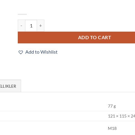
E2E-X16MB218-M1 quantity
ADD TO CART
Add to Wishlist
ELLIKLER
77 g
121 × 115 × 
M18