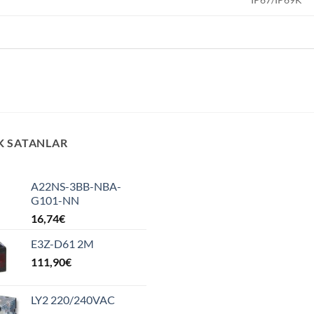
K SATANLAR
A22NS-3BB-NBA-
G101-NN
16,74
€
E3Z-D61 2M
111,90
€
LY2 220/240VAC