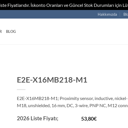
te Fiyatlarıdır. İskonto Oranları ve Güncel Stok Durumları için Lüt
Hakkımızda
Bl
R
BLOG
E2E-X16MB218-M1
E2E-X16MB218-M1; Proximity sensor, inductive, nickel-b
M18, unshielded, 16 mm, DC, 3-wire, PNP NC, M12 conn
2026 Liste Fiyatı;
53,80
€