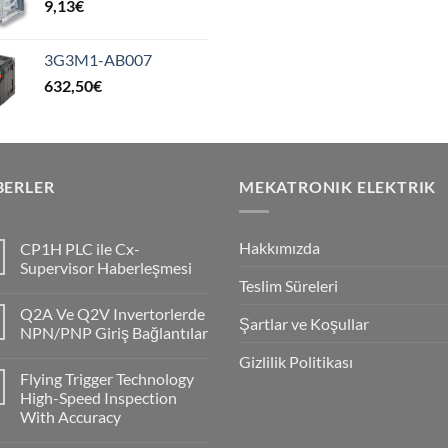
9,13
€
3G3M1-AB007
632,50
€
BERLER
MEKATRONIK ELEKTRIK
Hakkımızda
CP1H PLC ile Cx-
Supervisor Haberleşmesi
Teslim Süreleri
No
Comments
Q2A Ve Q2V Invertorlerde
on
Şartlar ve Koşullar
CP1H
NPN/PNP Giriş Bağlantılar
PLC
ile
No
Gizlilik Politikası
Cx-
Comments
Flying Trigger Technology
Supervisor
on
Haberleşmesi
Q2A
High-Speed Inspection
Ve
With Accuracy
Q2V
Invertorlerde
No
NPN/PNP