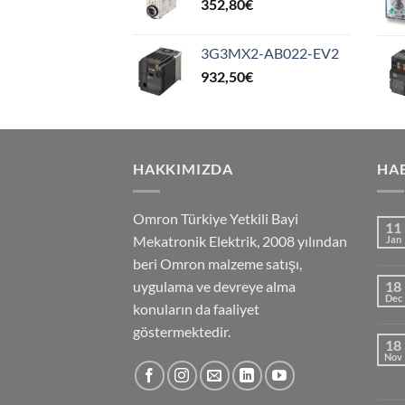
352,80
€
3G3MX2-AB022-EV2
932,50
€
HAKKIMIZDA
HA
Omron Türkiye Yetkili Bayi
11
Mekatronik Elektrik, 2008 yılından
Jan
beri Omron malzeme satışı,
uygulama ve devreye alma
18
Dec
konuların da faaliyet
göstermektedir.
18
Nov