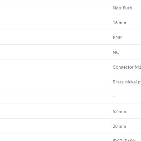
Non-flush
16 mm
PNP
NC
Connector M
Brass, nickel p
–
53 mm
28 mm
IP67/IP69K