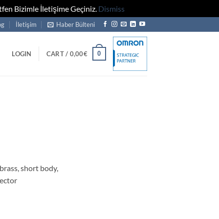
fen Bizimle İletişime Geçiniz.
Dismiss
og
İletişim
Haber Bülteni
0
LOGIN
CART /
0,00
€
rass, short body,
ector