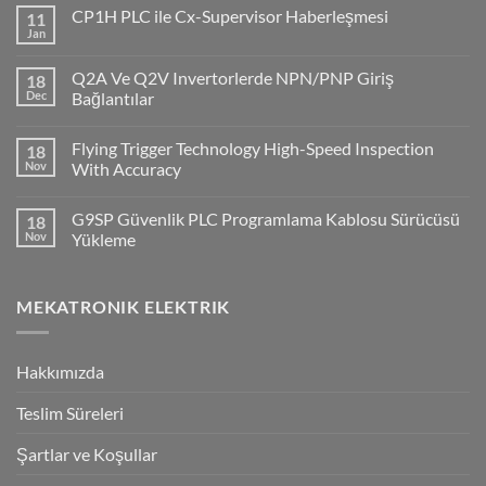
CP1H PLC ile Cx-Supervisor Haberleşmesi
11
Jan
No
Comments
on
Q2A Ve Q2V Invertorlerde NPN/PNP Giriş
18
CP1H
PLC
Dec
Bağlantılar
ile
No
Cx-
Comments
Supervisor
Flying Trigger Technology High-Speed Inspection
18
on
Haberleşmesi
Q2A
Nov
With Accuracy
Ve
Q2V
No
Invertorlerde
Comments
G9SP Güvenlik PLC Programlama Kablosu Sürücüsü
18
NPN/PNP
on
Giriş
Flying
Nov
Yükleme
Bağlantılar
Trigger
Technology
No
High-
Comments
Speed
on
MEKATRONIK ELEKTRIK
Inspection
G9SP
With
Güvenlik
Accuracy
PLC
Programlama
Kablosu
Hakkımızda
Sürücüsü
Yükleme
Teslim Süreleri
Şartlar ve Koşullar