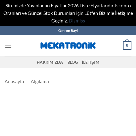
Sitemizde Yayınlanan Fiyatlar 2026 Liste Fiyatlarıdır. İskonto
Oranları ve Güncel Stok Durumları için Lütfen Bizimle İletişime
Geçiniz.
Dismiss
Skip
Omron Bayi
to
content
0
HAKKIMIZDA
BLOG
İLETIŞIM
Anasayfa
-
Algılama