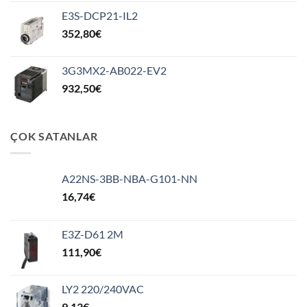
E3S-DCP21-IL2
352,80
€
3G3MX2-AB022-EV2
932,50
€
ÇOK SATANLAR
A22NS-3BB-NBA-G101-NN
16,74
€
E3Z-D61 2M
111,90
€
LY2 220/240VAC
9,13
€