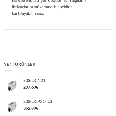
D5B ile endüstriyel robotlarınızın algılama
ihtiyaçlarını mükemmel bir şekilde
karşılayabilirsiniz.
YENI ÜRÜNLER
E3S-DCN21
297,60
€
E3S-DCP21-IL3
352,80
€