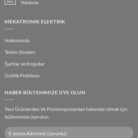
Giriş
Flying
Nov
Yükleme
Bağlantılar
Trigger
Technology
No
High-
Comments
Speed
on
MEKATRONIK ELEKTRIK
Inspection
G9SP
With
Güvenlik
Accuracy
PLC
Programlama
Kablosu
Hakkımızda
Sürücüsü
Yükleme
Teslim Süreleri
Şartlar ve Koşullar
Gizlilik Politikası
HABER BÜLTENIMIZE ÜYE OLUN
Yeni Ürünlerden Ve Promosyonlardan haberdar olmak için
bültenimize üye olun