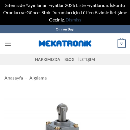
Sitemizde Yayınlanan Fiyatlar 2026 Liste Fiyatlarıdır. İskonto
Oranları ve Güncel Stok Durumları için Lütfen Bizimle İletişime
Geçiniz.
Dismiss
Skip
Omron Bayi
to
content
0
HAKKIMIZDA
BLOG
İLETIŞIM
Anasayfa
-
Algılama