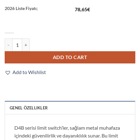
2026 Liste Fiyatı;
78,65
€
D4B-4A71N quantity
ADD TO CART
Add to Wishlist
GENEL ÖZELLIKLER
D4B serisi limit switch’ler, sağlam metal muhafaza
içindeki güvenilirlik ve dayanıklılık sunar. Bu limit