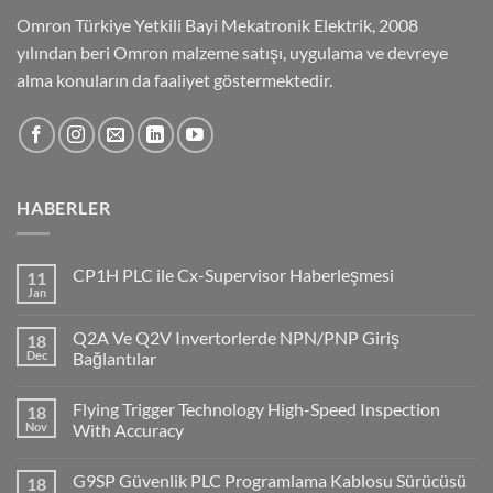
Omron Türkiye Yetkili Bayi Mekatronik Elektrik, 2008
yılından beri Omron malzeme satışı, uygulama ve devreye
alma konuların da faaliyet göstermektedir.
HABERLER
CP1H PLC ile Cx-Supervisor Haberleşmesi
11
Jan
No
Comments
on
Q2A Ve Q2V Invertorlerde NPN/PNP Giriş
18
CP1H
PLC
Dec
Bağlantılar
ile
No
Cx-
Comments
Supervisor
Flying Trigger Technology High-Speed Inspection
18
on
Haberleşmesi
Q2A
Nov
With Accuracy
Ve
Q2V
No
Invertorlerde
Comments
G9SP Güvenlik PLC Programlama Kablosu Sürücüsü
18
NPN/PNP
on