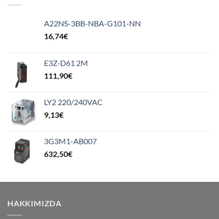
A22NS-3BB-NBA-G101-NN
16,74
€
E3Z-D61 2M
111,90
€
LY2 220/240VAC
9,13
€
3G3M1-AB007
632,50
€
HAKKIMIZDA