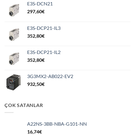
E3S-DCN21
297,60
€
E3S-DCP21-IL3
352,80
€
E3S-DCP21-IL2
352,80
€
3G3MX2-AB022-EV2
932,50
€
ÇOK SATANLAR
A22NS-3BB-NBA-G101-NN
16,74
€