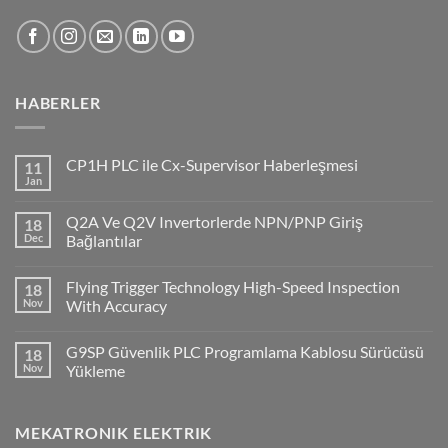
HABERLER
CP1H PLC ile Cx-Supervisor Haberleşmesi
11
Jan
No
Comments
on
Q2A Ve Q2V Invertorlerde NPN/PNP Giriş
18
CP1H
PLC
Dec
Bağlantılar
ile
No
Cx-
Comments
Supervisor
Flying Trigger Technology High-Speed Inspection
18
on
Haberleşmesi
Q2A
Nov
With Accuracy
Ve
Q2V
No
Invertorlerde
Comments
G9SP Güvenlik PLC Programlama Kablosu Sürücüsü
18
NPN/PNP
on
Giriş
Flying
Nov
Yükleme
Bağlantılar
Trigger
Technology
No
High-
Comments
Speed
on
MEKATRONIK ELEKTRIK
Inspection
G9SP
With
Güvenlik