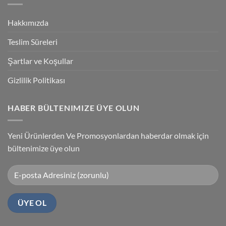
Accuracy
PLC
Programlama
Kablosu
Hakkımızda
Sürücüsü
Yükleme
Teslim Süreleri
Şartlar ve Koşullar
Gizlilik Politikası
HABER BÜLTENIMIZE ÜYE OLUN
Yeni Ürünlerden Ve Promosyonlardan haberdar olmak için
bültenimize üye olun