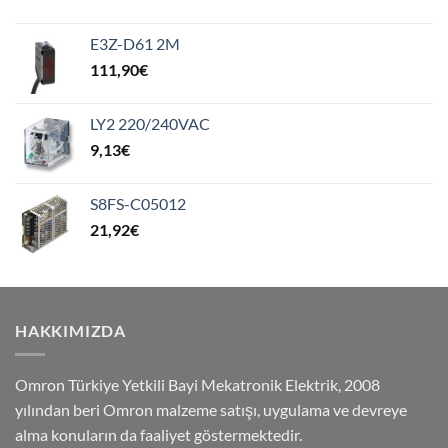
E3Z-D61 2M
111,90
€
LY2 220/240VAC
9,13
€
S8FS-C05012
21,92
€
HAKKIMIZDA
Omron Türkiye Yetkili Bayi Mekatronik Elektrik, 2008
yılından beri Omron malzeme satışı, uygulama ve devreye
alma konuların da faaliyet göstermektedir.