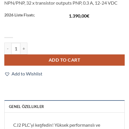
NPN/PNP, 32 x transistor outputs PNP, 0.3 A, 12-24 VDC
2026 Liste Fiyatı;
1.390,00
€
CS1W-MD262 quantity
ADD TO CART
Add to Wishlist
GENEL ÖZELLIKLER
CJ2 PLC’yi keşfedin! Yüksek performanslı ve