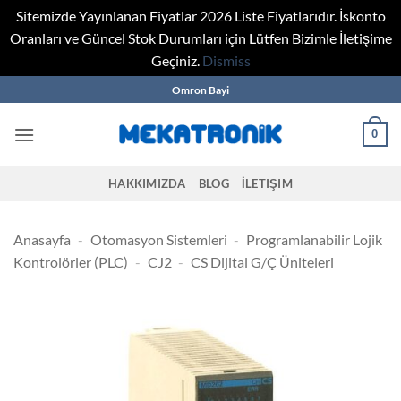
Sitemizde Yayınlanan Fiyatlar 2026 Liste Fiyatlarıdır. İskonto
Oranları ve Güncel Stok Durumları için Lütfen Bizimle İletişime
Geçiniz.
Dismiss
Skip
Omron Bayi
to
content
0
HAKKIMIZDA
BLOG
İLETIŞIM
Anasayfa
-
Otomasyon Sistemleri
-
Programlanabilir Lojik
Kontrolörler (PLC)
-
CJ2
-
CS Dijital G/Ç Üniteleri