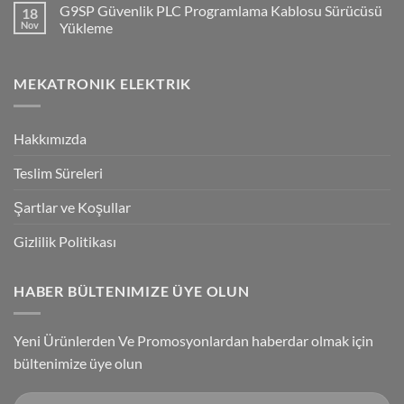
G9SP Güvenlik PLC Programlama Kablosu Sürücüsü
18
NPN/PNP
on
Giriş
Flying
Nov
Yükleme
Bağlantılar
Trigger
Technology
No
High-
Comments
Speed
on
MEKATRONIK ELEKTRIK
Inspection
G9SP
With
Güvenlik
Accuracy
PLC
Programlama
Kablosu
Hakkımızda
Sürücüsü
Yükleme
Teslim Süreleri
Şartlar ve Koşullar
Gizlilik Politikası
HABER BÜLTENIMIZE ÜYE OLUN
Yeni Ürünlerden Ve Promosyonlardan haberdar olmak için
bültenimize üye olun