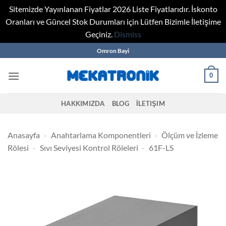
Sitemizde Yayınlanan Fiyatlar 2026 Liste Fiyatlarıdır. İskonto
Oranları ve Güncel Stok Durumları için Lütfen Bizimle İletişime
Geçiniz.
Dismiss
Skip
Omron Bayi
to
content
0
HAKKIMIZDA
BLOG
İLETIŞIM
Anasayfa
-
Anahtarlama Komponentleri
-
Ölçüm ve İzleme
Rölesi
-
Sıvı Seviyesi Kontrol Röleleri
-
61F-LS