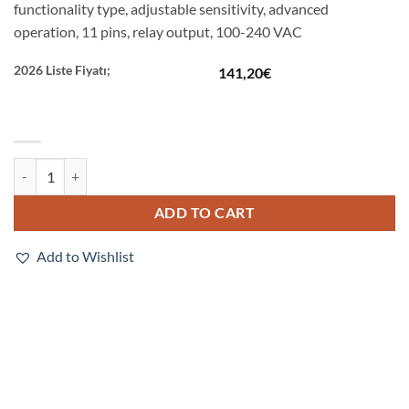
functionality type, adjustable sensitivity, advanced
operation, 11 pins, relay output, 100-240 VAC
2026 Liste Fiyatı;
141,20
€
61F-LS-CP11-ARA quantity
ADD TO CART
Add to Wishlist