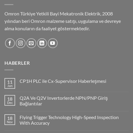
Omron Türkiye Yetkili Bayi Mekatronik Elektrik, 2008
yılından beri Omron malzeme satışı, uygulama ve devreye
alma konuların da faaliyet göstermektedir.
HABERLER
CP1H PLC ile Cx-Supervisor Haberleşmesi
11
Jan
No
Comments
on
Q2A Ve Q2V Invertorlerde NPN/PNP Giriş
18
CP1H
PLC
Dec
Bağlantılar
ile
No
Cx-
Comments
Supervisor
Flying Trigger Technology High-Speed Inspection
18
on
Haberleşmesi
Q2A
Nov
With Accuracy
Ve
Q2V
No
Invertorlerde
Comments