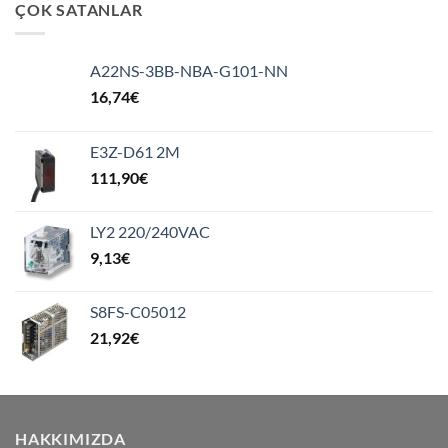
ÇOK SATANLAR
A22NS-3BB-NBA-G101-NN
16,74
€
E3Z-D61 2M
111,90
€
LY2 220/240VAC
9,13
€
S8FS-C05012
21,92
€
HAKKIMIZDA